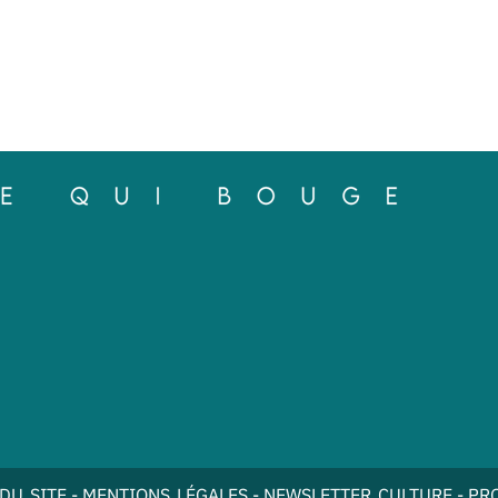
DU SITE
-
MENTIONS LÉGALES
-
NEWSLETTER CULTURE
-
PR