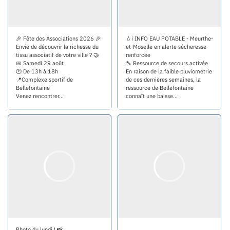
🎉 Fête des Associations 2026 🎉
💧ℹ INFO EAU POTABLE - Meurthe-
Envie de découvrir la richesse du
et-Moselle en alerte sécheresse
tissu associatif de votre ville ? 🤝
renforcée
📅 Samedi 29 août
🔧 Ressource de secours activée
🕐 De 13h à 18h
En raison de la faible pluviométrie
📍Complexe sportif de
de ces dernières semaines, la
Bellefontaine
ressource de Bellefontaine
Venez rencontrer...
connaît une baisse...
Photo du lundi ! 📸