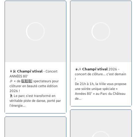
☀️🎶 𝗖𝗵𝗮𝗺𝗽𝗶'𝘀𝘁𝗶𝘃𝗮𝗹 2026 -
👩‍🎤 𝗖𝗵𝗮𝗺𝗽𝗶'𝘀𝘁𝗶𝘃𝗮𝗹 - Concert
concert de clôture... c'est demain
ANNÉES 80'
!
🎉 + de 6️⃣0️⃣0️⃣ spectateurs pour
De 21h à 1h, la Ville vous propose
clôturer en beauté cette édition
une soirée unique spéciale «
2026 !
Années 80’ » au Parc du Château
🕺 Le parc s'est transformé en
de...
véritable piste de danse, porté par
l'énergie...