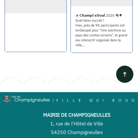
☀️ 𝗖𝗵𝗮𝗺𝗽𝗶'𝘀𝘁𝗶𝘃𝗮𝗹 2026 👣🌳
Quel beau succès !
Hier, près de 90 participants ont
embarqué pour "Une aventure au
pays des contes lorrains", le grand
jeu interactif organisé dans la
ville,...
MAIRIE DE CHAMPIGNEULLES
1, rue de l'Hôtel de Ville
54250 Champigneulles