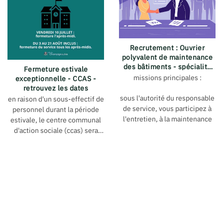
Recrutement : Ouvrier
polyvalent de maintenance
des bâtiments - spécialité
Fermeture estivale
plomberie (h/f)
missions principales :
exceptionnelle - CCAS -
retrouvez les dates
sous l'autorité du responsable
en raison d'un sous-effectif de
de service, vous participez à
personnel durant la période
l'entretien, à la maintenance
estivale, le centre communal
et aux travaux d'amélioration
d'action sociale (ccas) sera
des bâtiments communaux.
exceptionnellement fermé aux
dates et horaires suivants :
diagnostiquer, contrôler
-vendredi 10 juillet :
et entretenir couramment
fermeture à partir de l'après-
les équipements relevant
midi.
de sa spécialité –
-du 3 au 21 août inclus :
plomberie
fermeture du service tous les
intervenir de manière
après-midis.
polyvalente au sein du