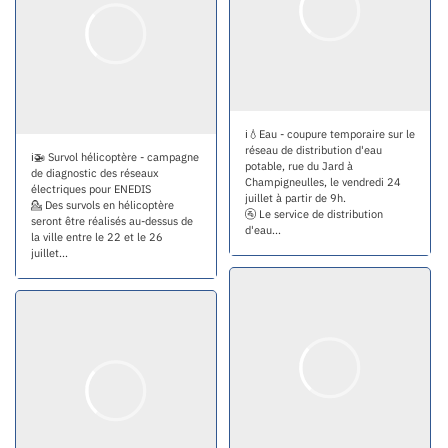
ℹ💧Eau - coupure temporaire sur le
réseau de distribution d'eau
ℹ🚁 Survol hélicoptère - campagne
potable, rue du Jard à
de diagnostic des réseaux
Champigneulles, le vendredi 24
électriques pour ENEDIS
juillet à partir de 9h.
💁 Des survols en hélicoptère
🚰 Le service de distribution
seront être réalisés au-dessus de
d'eau...
la ville entre le 22 et le 26
juillet...