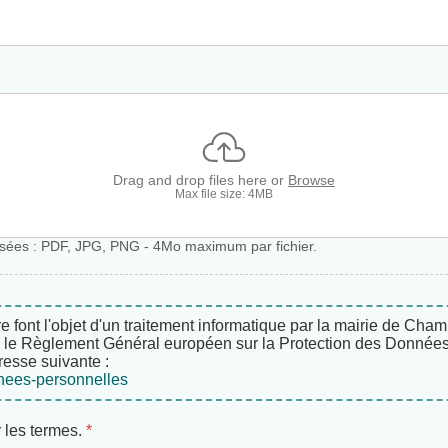
Drag and drop files here or
Browse
Max file size: 4MB
risées : PDF, JPG, PNG - 4Mo maximum par fichier.
re font l'objet d'un traitement informatique par la mairie de C
i que le Règlement Général européen sur la Protection des Donn
resse suivante :
nnees-personnelles
r les termes.
*