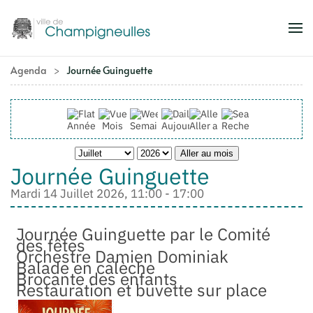
Accéder au contenu principal
Agenda
Journée Guinguette
Année
Mois
Semaine
Aujourd'hui
Aller au mois
Rechercher
Aller au mois
Journée Guinguette
Mardi 14 Juillet 2026, 11:00 - 17:00
Journée Guinguette par le Comité
des fêtes
Orchestre Damien Dominiak
Balade en calèche
Brocante des enfants
Restauration et buvette sur place