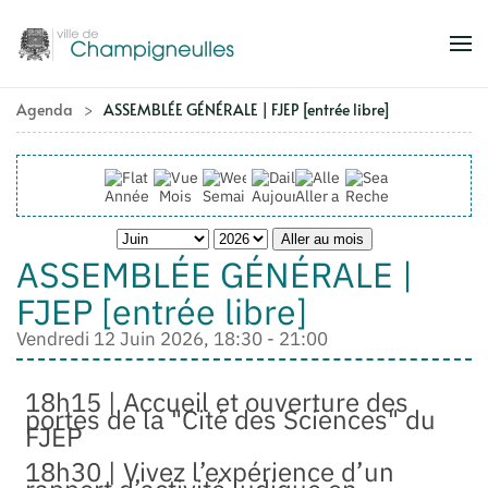
Accéder au contenu principal
Agenda
ASSEMBLÉE GÉNÉRALE | FJEP [entrée libre]
Année
Mois
Semaine
Aujourd'hui
Aller au mois
Rechercher
Aller au mois
ASSEMBLÉE GÉNÉRALE |
FJEP [entrée libre]
Vendredi 12 Juin 2026, 18:30 - 21:00
18h15 | Accueil et ouverture des
portes de la "Cité des Sciences" du
FJEP
18h30 | Vivez l’expérience d’un