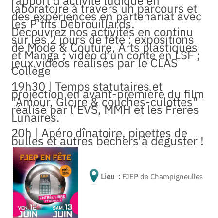
rapport d’activité ludique en
laboratoire à travers un parcours et
des expériences en partenariat avec
les P’tits Débrouillards.
Découvrez nos activités en continu
sur les 2 jours de fête : expositions
de Mode & Couture, Arts plastiques
et Manga ; vidéo d’un conte en LSF ;
jeux vidéos réalisés par le CLAS
Collège
19h30 | Temps statutaires et
projection en avant-première du film
"Amour, Gloire & couches-culottes"
réalisé par l’EVS, MMH et les Frères
Lunaires.
20h | Apéro dînatoire, pipettes de
bulles et autres béchers à déguster !
Lieu :
FJEP de Champigneulles