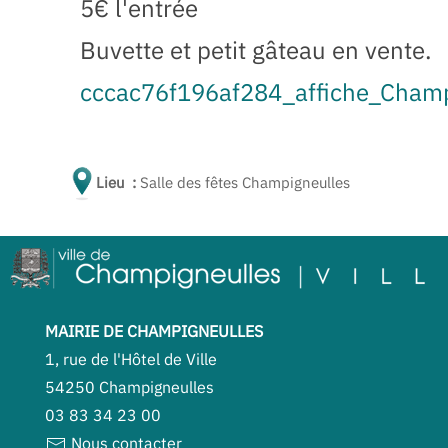
5€ l'entrée
Buvette et petit gâteau en vente.
cccac76f196af284_affiche_Champ
Lieu :
Salle des fêtes Champigneulles
MAIRIE DE CHAMPIGNEULLES
1, rue de l'Hôtel de Ville
54250 Champigneulles
03 83 34 23 00
Nous contacter