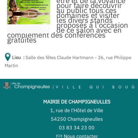
être et de la voyance
pour faire découvrir
au public tous ces
domaines et visiter
les divers stands
proposés à l'occasion
de ce salon avec en
complément des conférences
gratuites
Lieu :
Salle des fêtes Claude Hartmann - 26, rue Philippe
Martin
MAIRIE DE CHAMPIGNEULLES
1, rue de l'Hôtel de Ville
54250 Champigneulles
03 83 34 23 00
Nous contacter