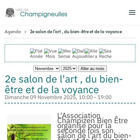
Accéder au contenu principal
Agenda
2e salon de l'art , du bien-être et de la voyance
Année
Mois
Semaine
Aujourd'hui
Aller au mois
Rechercher
Aller au mois
2e salon de l'art , du bien-
être et de la voyance
Dimanche 09 Novembre 2025, 10:00 - 19:00
L'Association
Champizen Bien Être
organise pour la
seconde fois son
salon de l'art du bien-